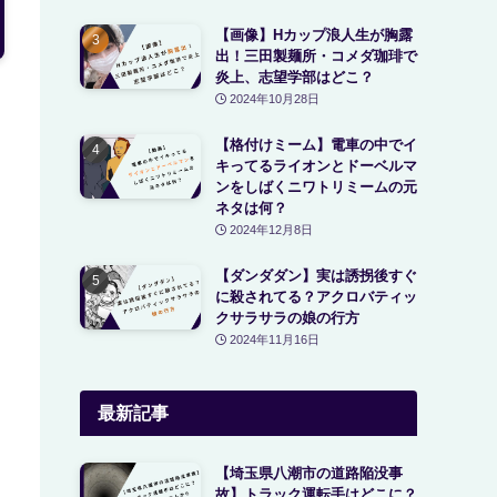
【画像】Hカップ浪人生が胸露
出！三田製麺所・コメダ珈琲で
炎上、志望学部はどこ？
2024年10月28日
【格付けミーム】電車の中でイ
キってるライオンとドーベルマ
ンをしばくニワトリミームの元
ネタは何？
2024年12月8日
【ダンダダン】実は誘拐後すぐ
に殺されてる？アクロバティッ
クサラサラの娘の行方
2024年11月16日
最新記事
【埼玉県八潮市の道路陥没事
故】トラック運転手はどこに？