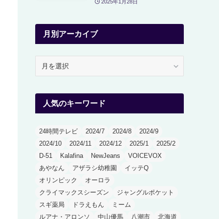
2025年1月28日
月別アーカイブ
月
別
ア
ー
人気のキーワード
カ
イ
ブ
24時間テレビ
2024/7
2024/8
2024/9
2024/10
2024/11
2024/12
2025/1
2025/2
D-51
Kalafina
NewJeans
VOICEVOX
あやなん
アザラシ幼稚園
イッテQ
オリンピック
オーロラ
クライマックスシーズン
ジャングルポケット
スギ薬局
ドラえもん
ミーム
ルアナ・アロンソ
中山優馬
八潮市
北海道