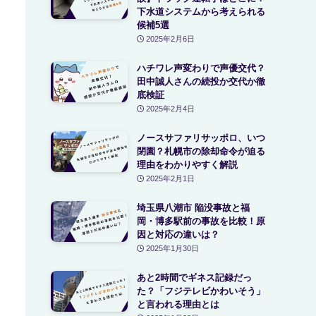
下水道システムから考えられる
候補5選
2025年2月6日
ハチワレ声変わりで声優交代？
田中誠人さんの続投か交代か徹
底検証
2025年2月4日
ノースサファリサッポロ、いつ
閉園？札幌市の除却命令が迫る
理由をわかりやすく解説
2025年2月1日
埼玉県八潮市 陥没事故と福
岡・博多駅前の事故を比較！原
因と対応の違いは？
2025年1月30日
あと2時間でギネス記録だっ
た？「フジテレビかわいそう」
と言われる理由とは