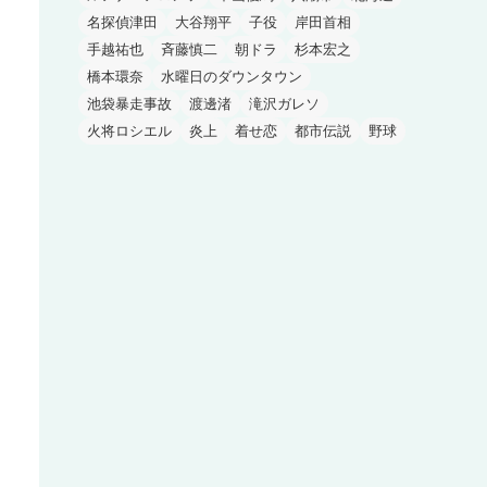
名探偵津田
大谷翔平
子役
岸田首相
手越祐也
斉藤慎二
朝ドラ
杉本宏之
橋本環奈
水曜日のダウンタウン
池袋暴走事故
渡邊渚
滝沢ガレソ
火将ロシエル
炎上
着せ恋
都市伝説
野球