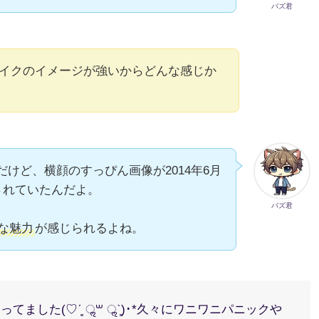
バズ君
イクのイメージが強いからどんな感じか
だけど、横顔のすっぴん画像が2014年6月
稿されていたんだよ。
バズ君
な魅力
が感じられるよね。
した(♡ˊ͈ ॢ꒳ ॢˋ͈)･*久々にワニワニパニックや