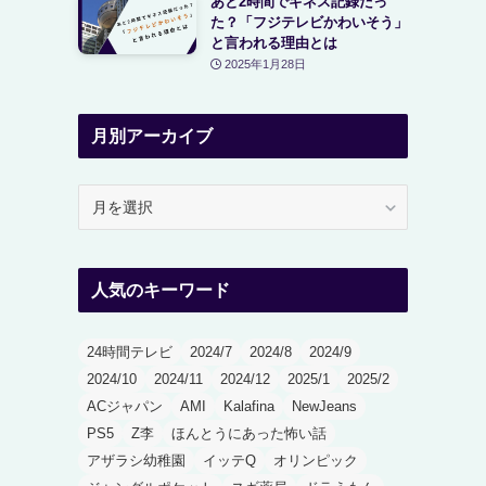
あと2時間でギネス記録だっ
た？「フジテレビかわいそう」
と言われる理由とは
2025年1月28日
月別アーカイブ
月
別
ア
ー
人気のキーワード
カ
イ
ブ
24時間テレビ
2024/7
2024/8
2024/9
2024/10
2024/11
2024/12
2025/1
2025/2
ACジャパン
AMI
Kalafina
NewJeans
PS5
Z李
ほんとうにあった怖い話
アザラシ幼稚園
イッテQ
オリンピック