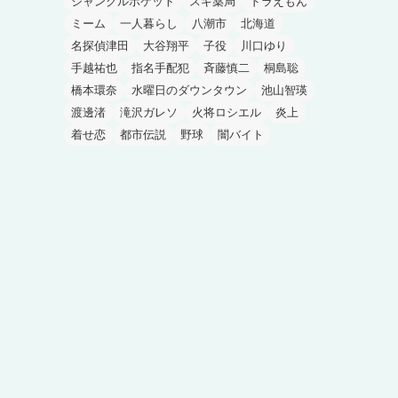
ジャングルポケット
スギ薬局
ドラえもん
ミーム
一人暮らし
八潮市
北海道
名探偵津田
大谷翔平
子役
川口ゆり
手越祐也
指名手配犯
斉藤慎二
桐島聡
橋本環奈
水曜日のダウンタウン
池山智瑛
渡邊渚
滝沢ガレソ
火将ロシエル
炎上
着せ恋
都市伝説
野球
闇バイト