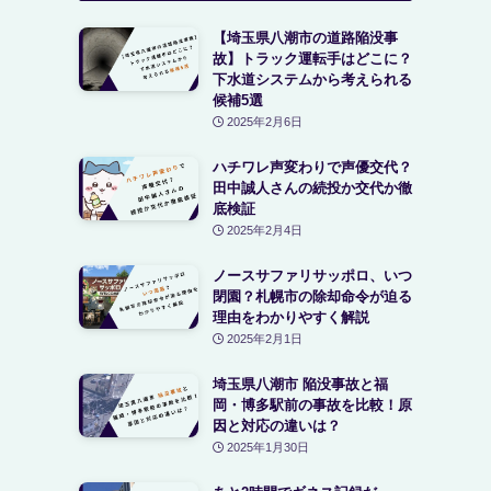
【埼玉県八潮市の道路陥没事
故】トラック運転手はどこに？
下水道システムから考えられる
候補5選
2025年2月6日
ハチワレ声変わりで声優交代？
田中誠人さんの続投か交代か徹
底検証
2025年2月4日
ノースサファリサッポロ、いつ
閉園？札幌市の除却命令が迫る
理由をわかりやすく解説
2025年2月1日
埼玉県八潮市 陥没事故と福
岡・博多駅前の事故を比較！原
因と対応の違いは？
2025年1月30日