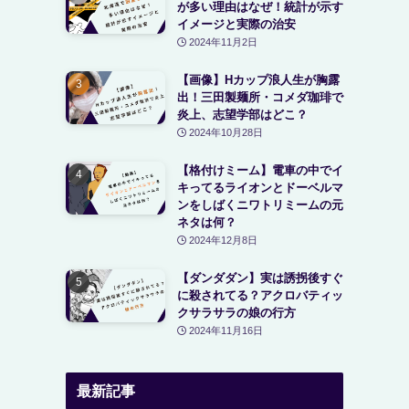
が多い理由はなぜ！統計が示す
イメージと実際の治安
2024年11月2日
【画像】Hカップ浪人生が胸露
出！三田製麺所・コメダ珈琲で
炎上、志望学部はどこ？
2024年10月28日
【格付けミーム】電車の中でイ
キってるライオンとドーベルマ
ンをしばくニワトリミームの元
ネタは何？
2024年12月8日
【ダンダダン】実は誘拐後すぐ
に殺されてる？アクロバティッ
クサラサラの娘の行方
2024年11月16日
最新記事