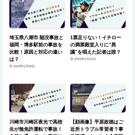
埼玉県八潮市 陥没事故と
1票足りない！イチロー
福岡・博多駅前の事故を
の満票殿堂入りに“異
比較！原因と対応の違い
議”を唱えた記者は誰？
は？
2025年1月22日
2025年1月30日
川崎市川崎区夜光で高校
【顔画像】平原政徳はご
生が無免許運転で事故！
近所トラブル常習者？事